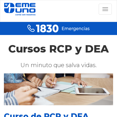
Togg
navig
Cursos RCP y DEA
Un minuto que salva vidas.
Curso de RCP y DEA