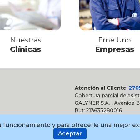
Nuestras
Eme Uno
Clínicas
Empresas
Atención al Cliente:
270
Cobertura parcial de asis
GALYNER S.A. | Avenida Br
Rut: 213633280016
Política de privacidad
 su funcionamiento y para ofrecerle una mejor e
Aceptar
Facebook
T