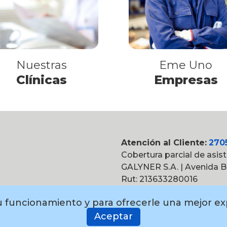
Nuestras
Eme Uno
Clínicas
Empresas
Atención al Cliente:
270
Cobertura parcial de asis
GALYNER S.A. | Avenida Br
Rut: 213633280016
Política de privacidad
 su funcionamiento y para ofrecerle una mejor e
Aceptar
Facebook
T