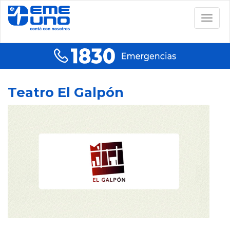
Togg
navig
Teatro El Galpón